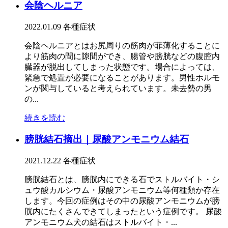
会陰ヘルニア
2022.01.09
各種症状
会陰ヘルニアとはお尻周りの筋肉が菲薄化することに
より筋肉の間に隙間ができ、腸管や膀胱などの腹腔内
臓器が脱出してしまった状態です。場合によっては、
緊急で処置が必要になることがあります。男性ホルモ
ンが関与していると考えられています。未去勢の男
の...
続きを読む
膀胱結石摘出｜尿酸アンモニウム結石
2021.12.22
各種症状
膀胱結石とは、膀胱内にできる石でストルバイト・シ
ュウ酸カルシウム・尿酸アンモニウム等何種類か存在
します。今回の症例はその中の尿酸アンモニウムが膀
胱内にたくさんできてしまったという症例です。 尿酸
アンモニウム犬の結石はストルバイト・...